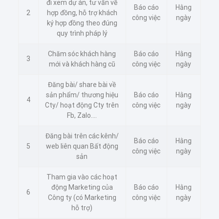
đi xem dự án, tư vấn về
Báo cáo
Hằng
2
hợp đồng, hỗ trợ khách
công việc
ngày
ký hợp đồng theo đúng
quy trình pháp lý
Chăm sóc khách hàng
Báo cáo
Hằng
3
mới và khách hàng cũ
công việc
ngày
Đăng bài/ share bài về
sản phẩm/ thương hiệu
Báo cáo
Hằng
4
Cty/ hoạt động Cty trên
công việc
ngày
Fb, Zalo….
Đăng bài trên các kênh/
Báo cáo
Hằng
5
web liên quan Bất động
công việc
ngày
sản
Tham gia vào các hoạt
động Marketing của
Báo cáo
Hằng
6
Công ty (có Marketing
công việc
ngày
hỗ trợ)