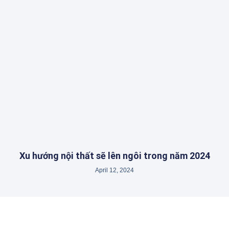
Xu hướng nội thất sẽ lên ngôi trong năm 2024
April 12, 2024