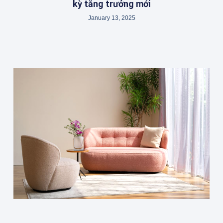
kỳ tăng trưởng mới
January 13, 2025