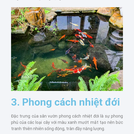
3. Phong cách nhiệt đới
Đặc trưng của sân vườn phong cách nhiệt đới là sự phong
phú của các loại cây với màu xanh mướt mắt tạo nên bức
tranh thiên nhiên sống động, tràn đầy năng lượng.